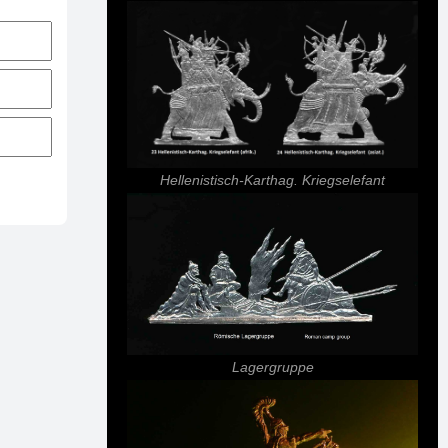
Hellenistisch-Karthag. Kriegselefant
Lagergruppe