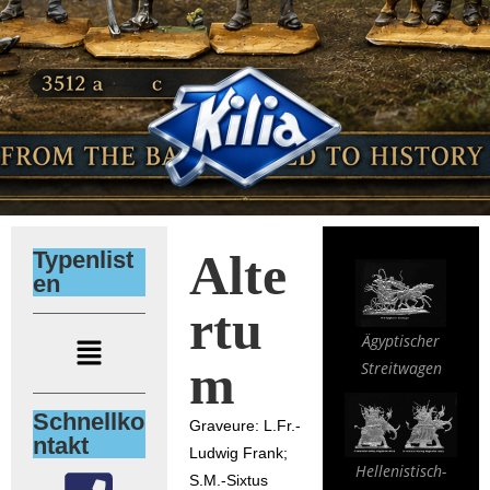
Alte
Typenlist
en
rtu
Ägyptischer
m
Streitwagen
Schnellko
Graveure: L.Fr.-
ntakt
Ludwig Frank;
Hellenistisch-
S.M.-Sixtus