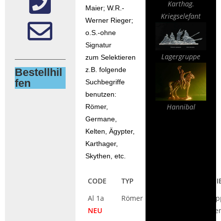
Karthag.
Maier; W.R.-
Kriegselefant
Werner Rieger;
o.S.-ohne
Signatur
Lagergruppe
zum Selektieren
z.B. folgende
Bestellhil
fen
Suchbegriffe
benutzen:
Hannibal
Römer,
Germane,
Kelten, Ägypter,
Karthager,
Skythen, etc.
CODE
TYP
BESCHREI
Al 1a
Römer
Lagergrup
NEU
Legionäre