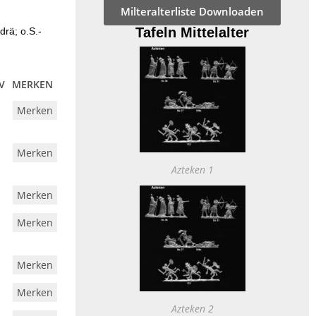
Milteralterliste Downloaden
Tafeln Mittelalter
drä; o.S.-
V
MERKEN
Merken
Merken
Azteken 1
Merken
Merken
Merken
Merken
Azteken 2