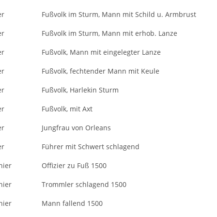
er
Fußvolk im Sturm, Mann mit Schild u. Armbrust
er
Fußvolk im Sturm, Mann mit erhob. Lanze
er
Fußvolk, Mann mit eingelegter Lanze
er
Fußvolk, fechtender Mann mit Keule
er
Fußvolk, Harlekin Sturm
er
Fußvolk, mit Axt
er
Jungfrau von Orleans
er
Führer mit Schwert schlagend
nier
Offizier zu Fuß 1500
nier
Trommler schlagend 1500
nier
Mann fallend 1500