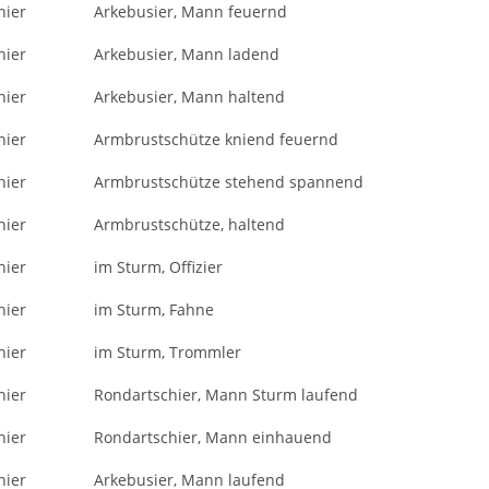
nier
Arkebusier, Mann feuernd
nier
Arkebusier, Mann ladend
nier
Arkebusier, Mann haltend
nier
Armbrustschütze kniend feuernd
nier
Armbrustschütze stehend spannend
nier
Armbrustschütze, haltend
nier
im Sturm, Offizier
nier
im Sturm, Fahne
nier
im Sturm, Trommler
nier
Rondartschier, Mann Sturm laufend
nier
Rondartschier, Mann einhauend
nier
Arkebusier, Mann laufend