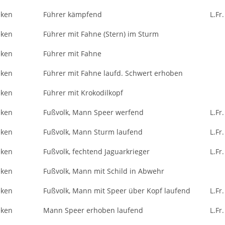
eken
Führer kämpfend
L.Fr.
eken
Führer mit Fahne (Stern) im Sturm
eken
Führer mit Fahne
eken
Führer mit Fahne laufd. Schwert erhoben
eken
Führer mit Krokodilkopf
eken
Fußvolk, Mann Speer werfend
L.Fr.
eken
Fußvolk, Mann Sturm laufend
L.Fr.
eken
Fußvolk, fechtend Jaguarkrieger
L.Fr.
eken
Fußvolk, Mann mit Schild in Abwehr
eken
Fußvolk, Mann mit Speer über Kopf laufend
L.Fr.
eken
Mann Speer erhoben laufend
L.Fr.