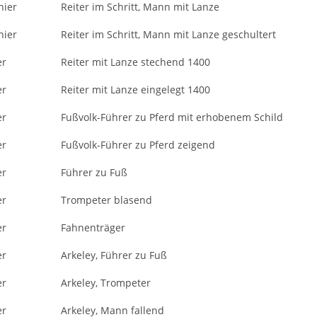
nier
Reiter im Schritt, Mann mit Lanze
nier
Reiter im Schritt, Mann mit Lanze geschultert
er
Reiter mit Lanze stechend 1400
er
Reiter mit Lanze eingelegt 1400
er
Fußvolk-Führer zu Pferd mit erhobenem Schild
er
Fußvolk-Führer zu Pferd zeigend
er
Führer zu Fuß
er
Trompeter blasend
er
Fahnenträger
er
Arkeley, Führer zu Fuß
er
Arkeley, Trompeter
er
Arkeley, Mann fallend