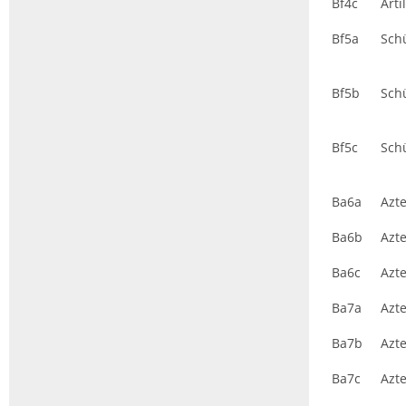
Bf4c
Arti
Bf5a
Sch
Bf5b
Sch
Bf5c
Sch
Ba6a
Azt
Ba6b
Azt
Ba6c
Azt
Ba7a
Azt
Ba7b
Azt
Ba7c
Azt