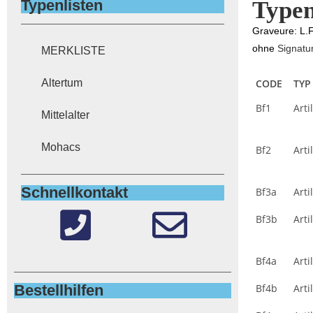
Typenlisten
Typen
Graveure: L.F
ohne
Signatu
MERKLISTE
Altertum
CODE
TYP
Bf1
Arti
Mittelalter
Mohacs
Bf2
Arti
Schnellkontakt
Bf3a
Arti
Bf3b
Arti
Bf4a
Arti
Bestellhilfen
Bf4b
Arti