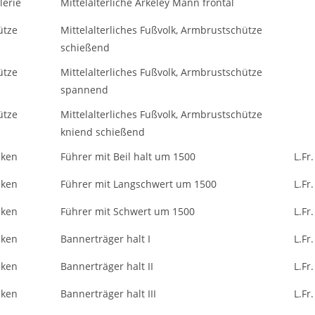
llerie
Mittelalterliche Arkeley Mann frontal
ütze
Mittelalterliches Fußvolk, Armbrustschütze
schießend
ütze
Mittelalterliches Fußvolk, Armbrustschütze
spannend
ütze
Mittelalterliches Fußvolk, Armbrustschütze
kniend schießend
eken
Führer mit Beil halt um 1500
L.Fr.
eken
Führer mit Langschwert um 1500
L.Fr.
eken
Führer mit Schwert um 1500
L.Fr.
eken
Bannerträger halt I
L.Fr.
eken
Bannerträger halt II
L.Fr.
eken
Bannerträger halt III
L.Fr.