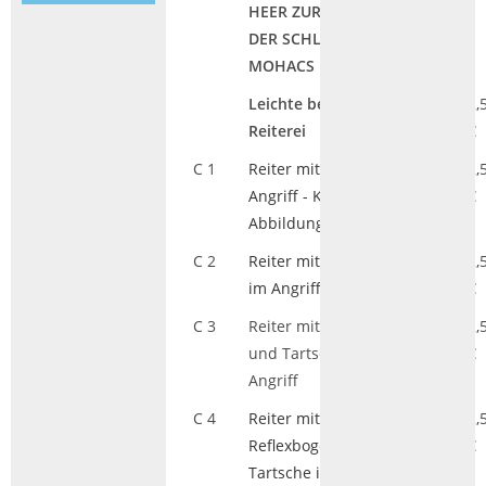
HEER ZUR ZEIT
DER SCHLACHT BEI
MOHACS 1526
Leichte besoldete
AK
2,
Reiterei
€
C 1
Reiter mit Säbel im
AK
2,
Angriff - Klick für
€
Abbildung
C 2
Reiter mit Fanfare
AK
2,
im Angriff
€
C 3
Reiter mit Lanze
AK
2,
und Tartsche im
€
Angriff
C 4
Reiter mit Säbel,
AK
2,
Reflexbogen und
€
Tartsche im Angriff