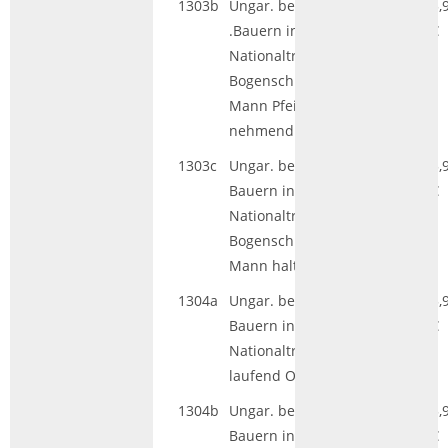
1303b
Ungar. bewaffn
HGL|GS
5,
.Bauern in
€
Nationaltracht,
Bogenschütze,
Mann Pfeil
nehmend
1303c
Ungar. bewaffn.
HGL|GS
5,
Bauern in
€
Nationaltracht,
Bogenschütze,
Mann haltend
1304a
Ungar. bewaffn.
HGL|GS
5,
Bauern in
€
Nationaltracht,
laufend Offizier
1304b
Ungar. bewaffn.
HGL|GS
5,
Bauern in
€