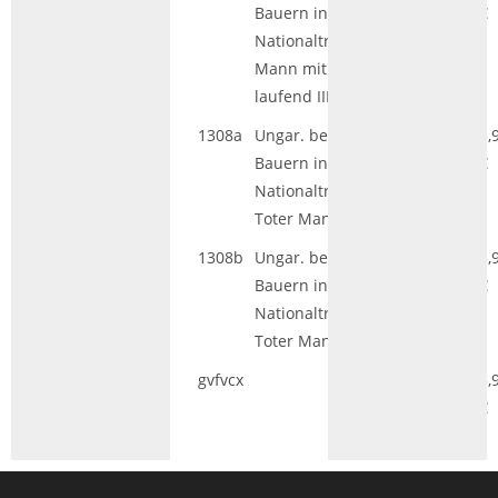
Bauern in
€
Nationaltracht,
Mann mit Lanze
laufend III
1308a
Ungar. bewaffn.
HGL|GS
5,
Bauern in.
€
Nationaltracht,
Toter Mann I
1308b
Ungar. bewaffn.
HGL|GS
5,
Bauern in
€
Nationaltracht,
Toter Mann II
gvfvcx
xcvx
5,
€