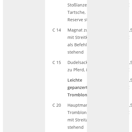
Stoßlanze und
€
Tartsche, in
Reserve stehend
C 14
Magnat zu Pferd,
AK
2,
mit Streitkolben,
€
als Befehlshaber
stehend
C 15
Dudelsackpfeifer
AK
2,
zu Pferd, im Trab
€
Leichte
AK
2,
gepanzerte
€
Tromblonschützen
C 20
Hauptmann der
AK
2,
Tromblonschützen
€
mit Streitaxt,
stehend