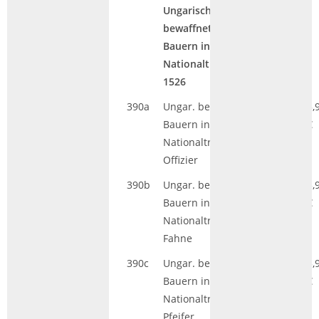
Ungarische
bewaffnete
Bauern in
Nationaltracht
1526
390a
Ungar. bewaffn.
HGL|GS
5,
Bauern in
€
Nationaltracht,
Offizier
390b
Ungar. bewaffn.
HGL|GS
5,
Bauern in
€
Nationaltracht,
Fahne
390c
Ungar. bewaffn.
HGL|GS
5,
Bauern in
€
Nationaltracht,
Pfeifer