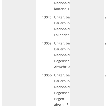
Nationaltracht,
laufend, Fahne
1304c
Ungar. bewaffn.
HGL|GS
5,
Bauern in
€
Nationaltracht,
Fallender
1305a
Ungar. bewaffn.
HGL|GS
5,
Bauern in
€
Nationaltracht,
Bogenschütze in
Abwehr laufend
1305b
Ungar. bewaffn.
HGL|GS
5,
Bauern in
€
Nationaltracht,
Bogenschütze
Bogen
abschießend