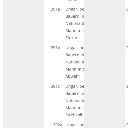
391a
Ungar. bewaffn.
HGL|GS
5,
Bauern in
€
Nationaltracht,
Mann mit Speer im
Sturm
391b
Ungar. bewaffn.
HGL|GS
5,
Bauern in
€
Nationaltracht,
Mann mit Speer in
Abwehr
391c
Ungar. bewaffn.
HGL|GS
5,
Bauern in
€
Nationaltracht,
Mann mit
Streitkolben
1302a
Ungar. bewaffn.
HGL|GS
5,