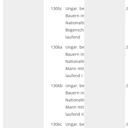
1305c
Ungar. bewaffn.
HGL|GS
5,
Bauern in
€
Nationaltracht,
Bogenschütze
laufend
1306a
Ungar. bewaffn.
HGL|GS
5,
Bauern in
€
Nationaltracht,
Mann mit Lanze
laufend I
1306b
Ungar. bewaffn.
HGL|GS
5,
Bauern in
€
Nationaltracht,
Mann mit Lanze
laufend II
1306c
Ungar. bewaffn.
HGL|GS
5,