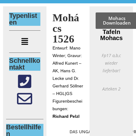
Typenlist
Mohá
Mohacs
en
Downloaden
cs
Tafeln
1526
Mohacs
Entwurf: Mano
Fp17 a,b,c
Winter; Gravur:
Schnellko
wieder
Alfred Kunert –
ntakt
lieferbar!
AK, Hans G.
Lecke und Dr.
Gerhard Söllner
Azteken 2
– HGL|GS
Figurenbeschei
bungen:
Richard Pelzl
Bestellhilfe
DAS UNGARISCHE
AK
PR
n